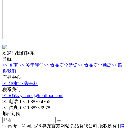
欢迎与我们联系
导航
>> 首页
>> 关于我们
>> 食品安全常识
>> 食品安全动态
>> 联
系我们
产品中心
>> 辣椒
>> 香辛料
联系我们
>> 邮箱: yuanpq@hbhtfood.com
>> 电话: 0311 8830 4366
>> 传真: 0311 8833 9978
邮件订阅
Copyright © 河北Z6.尊龙官方网站食品有限公司 版权所有 |
网